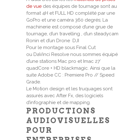
de vue
des équipes de tournage sont au
format 4H et FULL HD complété par une
GoPro et une caméra 360 degrés; La
machinerie est composé d’une grue de
tournage, d’un travelling , d’un steadycam
Ronin et d’un Drone DJI
Pour le montage sous Final Cut
ou DaVinci Resolve nous sommes équipé
d’une stations Mac pro et Imac 27′
quadCore + HD blackmagic. Ainsi que la
suite Adobe CC : Premiere Pro // Speed
Grade.
Le Motion design et les truquages sont
assurés avec After Fx, des logiciels
d’infographie et de mapping.
PRODUCTIONS
AUDIOVISUELLES
POUR
ENTREPRISES,