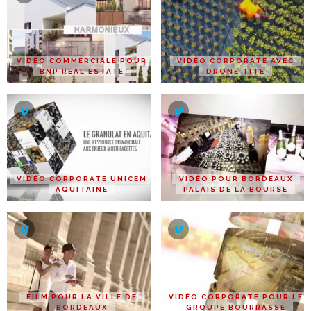
VIDÉO COMMERCIALE POUR
VIDÉO CORPORATE AVEC
BNP REAL ESTATE
DRONE TITE
VIDÉO CORPORATE UNICEM
VIDÉO POUR BORDEAUX
AQUITAINE
PALAIS DE LA BOURSE
FILM POUR LA VILLE DE
VIDÉO CORPORATE POUR LE
BORDEAUX
GROUPE BOURRASSÉ