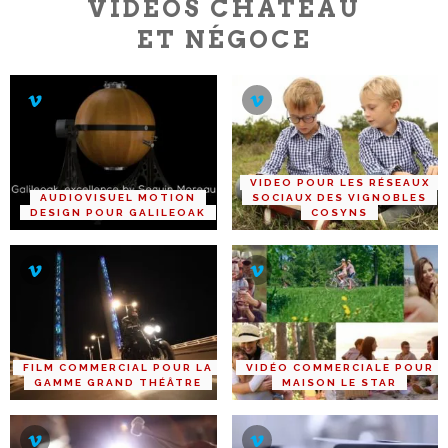
VIDÉOS CHÂTEAU
ET NÉGOCE
VIDEO POUR LES RÉSEAUX
AUDIOVISUEL MOTION
SOCIAUX DES VIGNOBLES
DESIGN POUR GALILEOAK
COSYNS
FILM COMMERCIAL POUR LA
VIDÉO COMMERCIALE POUR
GAMME GRAND THÉÂTRE
MAISON LE STAR