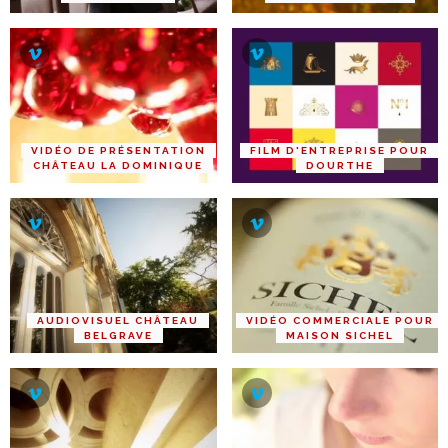
VIDÉO DE PRÉSENTATION
FILM D'ENTREPRISE POUR
CHÂTEAU LA DOMINIQUE
DOURTHE
AUDIOVISUEL CHÂTEAU
VIDÉO COMMERCIALE POUR
BELGRAVE
MAISON SICHEL